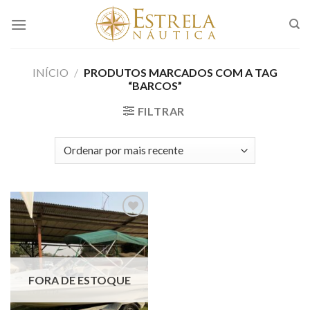
Skip
to
content
INÍCIO
/
PRODUTOS MARCADOS COM A TAG
“BARCOS”
FILTRAR
Adicionar
aos meus
favoritos
FORA DE ESTOQUE