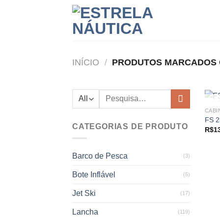
Skip
to
content
INÍCIO
/
PRODUTOS MARCADOS C
Pesquisar
por:
CABI
FS 2
CATEGORIAS DE PRODUTO
R$
1
Barco de Pesca
(3)
Bote Inflável
(5)
Jet Ski
(17)
Lancha
(119)