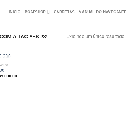
INÍCIO
BOATSHOP
CARRETAS
MANUAL DO NAVEGANTE
OM A TAG “FS 23”
Exibindo um único resultado
FORA DE ESTOQUE
NADA
30
35.000,00
Adicionar
aos
meus
favoritos