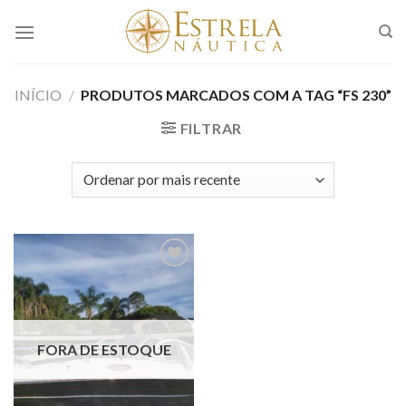
Skip
to
content
INÍCIO
/
PRODUTOS MARCADOS COM A TAG “FS 230”
FILTRAR
Adicionar
aos meus
favoritos
FORA DE ESTOQUE