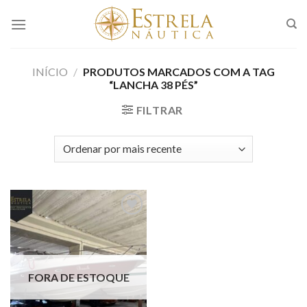
Skip
to
content
INÍCIO
/
PRODUTOS MARCADOS COM A TAG
“LANCHA 38 PÉS”
FILTRAR
Adicionar
aos meus
favoritos
FORA DE ESTOQUE