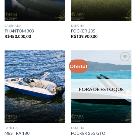
CABINADA
LANCHA
PHANTOM 303
FOCKER 205
R$
450.000,00
R$
139.900,00
Oferta!
Adicionar
Adicionar
aos meus
aos meus
favoritos
favoritos
FORA DE ESTOQUE
LANCHA
LANCHA
MESTRA 180
FOCKER 255 GTO