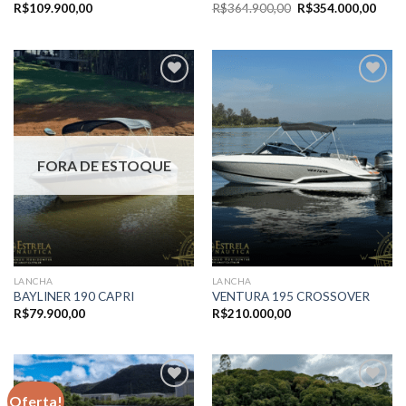
O
O
R$
109.900,00
R$
364.900,00
R$
354.000,00
preço
preç
original
atual
era:
é:
R$364.900,00.
R$35
Adicionar
Adicionar
aos meus
aos meus
favoritos
favoritos
FORA DE ESTOQUE
LANCHA
LANCHA
BAYLINER 190 CAPRI
VENTURA 195 CROSSOVER
R$
79.900,00
R$
210.000,00
Oferta!