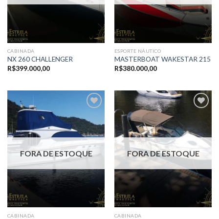
CABINADA
ESPORTE NÁUTICO
NX 260 CHALLENGER
MASTERBOAT WAKESTAR 215
R$
399.000,00
R$
380.000,00
Adicionar
Adicionar
aos meus
aos meus
favoritos
favoritos
FORA DE ESTOQUE
FORA DE ESTOQUE
CABINADA
CABINADA