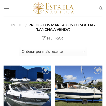
Skip
to
content
INÍCIO
/
PRODUTOS MARCADOS COM A TAG
“LANCHA A VENDA”
FILTRAR
Adicionar
Adicionar
aos meus
aos meus
favoritos
favoritos