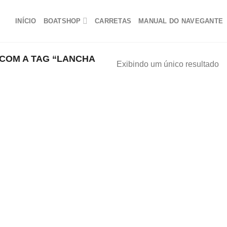
INÍCIO
BOATSHOP
CARRETAS
MANUAL DO NAVEGANTE
OM A TAG “LANCHA
Exibindo um único resultado
Adicionar
aos
meus
favoritos