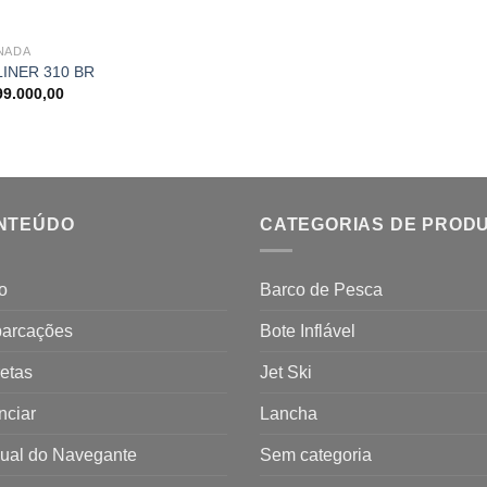
NADA
LINER 310 BR
99.000,00
NTEÚDO
CATEGORIAS DE PROD
io
Barco de Pesca
arcações
Bote Inflável
etas
Jet Ski
nciar
Lancha
ual do Navegante
Sem categoria