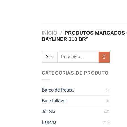
Skip
to
content
INÍCIO
/
PRODUTOS MARCADOS C
BAYLINER 310 BR”
Pesquisar
por:
CATEGORIAS DE PRODUTO
Barco de Pesca
(3)
Bote Inflável
(5)
Jet Ski
(17)
Lancha
(119)