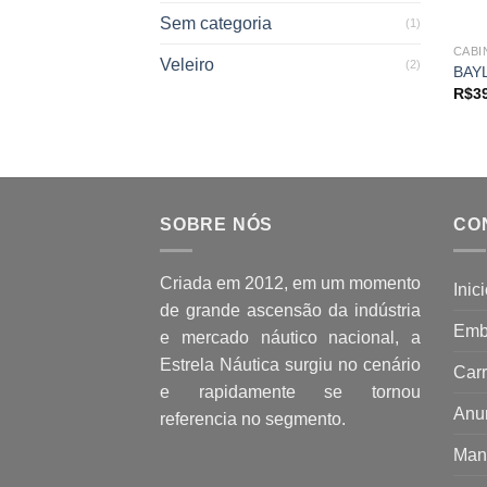
Sem categoria
(1)
CABI
Veleiro
(2)
BAY
R$
3
SOBRE NÓS
CO
Criada em 2012, em um momento
Inic
de grande ascensão da indústria
Emb
e mercado náutico nacional, a
Estrela Náutica surgiu no cenário
Carr
e rapidamente se tornou
Anu
referencia no segmento.
Man