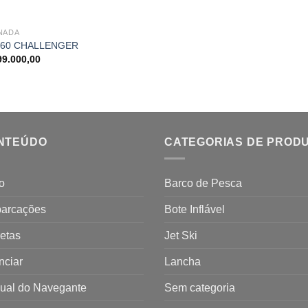
NADA
260 CHALLENGER
99.000,00
NTEÚDO
CATEGORIAS DE PROD
io
Barco de Pesca
arcações
Bote Inflável
etas
Jet Ski
nciar
Lancha
ual do Navegante
Sem categoria