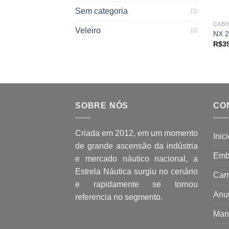
Sem categoria
(1)
CABI
Veleiro
(2)
NX 
R$
3
SOBRE NÓS
CO
Criada em 2012, em um momento
Inic
de grande ascensão da indústria
Emb
e mercado náutico nacional, a
Estrela Náutica surgiu no cenário
Carr
e rapidamente se tornou
Anu
referencia no segmento.
Man