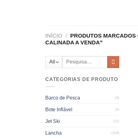
Skip
to
content
INÍCIO
/
PRODUTOS MARCADOS C
CALINADA A VENDA”
Pesquisar
por:
CATEGORIAS DE PRODUTO
Barco de Pesca
(3)
Bote Inflável
(5)
Jet Ski
(17)
Lancha
(119)