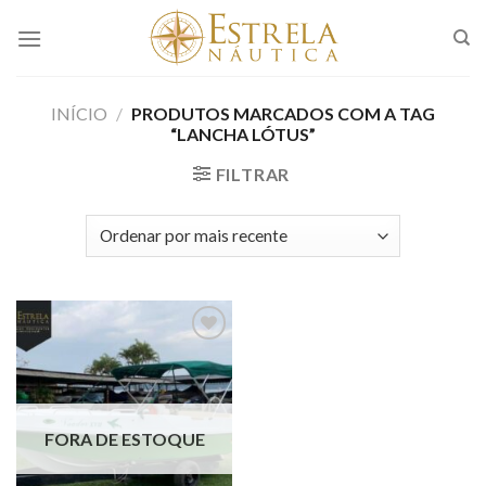
Skip
to
content
INÍCIO
/
PRODUTOS MARCADOS COM A TAG
“LANCHA LÓTUS”
FILTRAR
Adicionar
aos meus
favoritos
FORA DE ESTOQUE