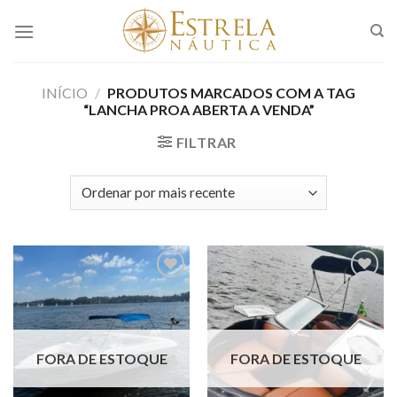
Skip
to
content
INÍCIO
/
PRODUTOS MARCADOS COM A TAG
“LANCHA PROA ABERTA A VENDA”
FILTRAR
Adicionar
Adicionar
aos meus
aos meus
favoritos
favoritos
FORA DE ESTOQUE
FORA DE ESTOQUE