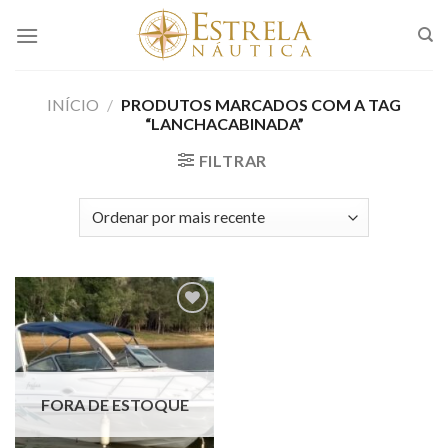
Skip
to
content
INÍCIO
/
PRODUTOS MARCADOS COM A TAG
“LANCHACABINADA”
FILTRAR
Adicionar
aos meus
favoritos
FORA DE ESTOQUE