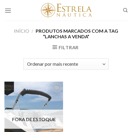
Skip
to
content
INÍCIO
/
PRODUTOS MARCADOS COM A TAG
“LANCHAS A VENDA”
FILTRAR
Adicionar
aos meus
favoritos
FORA DE ESTOQUE