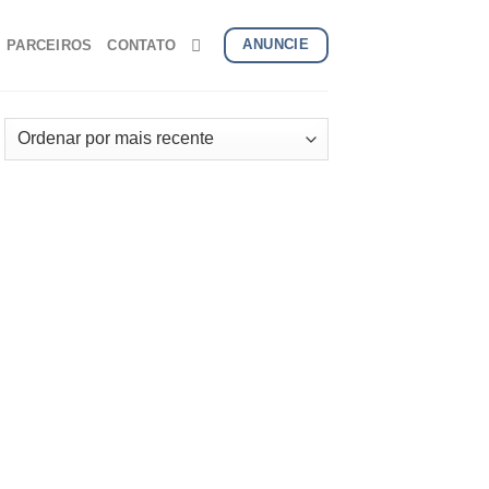
ANUNCIE
PARCEIROS
CONTATO
onar
s
us
itos