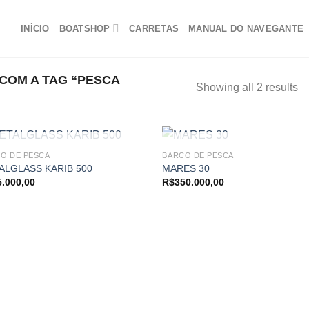
INÍCIO
BOATSHOP
CARRETAS
MANUAL DO NAVEGANTE
OM A TAG “PESCA
Showing all 2 results
FORA DE ESTOQUE
FORA DE ESTOQUE
O DE PESCA
BARCO DE PESCA
ALGLASS KARIB 500
MARES 30
5.000,00
R$
350.000,00
Adicionar
Adici
aos
ao
meus
me
favoritos
favor