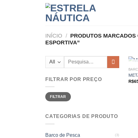
Skip
to
content
INÍCIO
/
PRODUTOS MARCADOS C
ESPORTIVA”
Pesquisar
por:
BARC
MET
FILTRAR POR PREÇO
R$
6
Preço
Preço
FILTRAR
mínimo
máximo
CATEGORIAS DE PRODUTO
Barco de Pesca
(3)