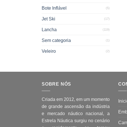
Bote Inflável
(5)
Jet Ski
(17)
Lancha
(119)
Sem categoria
(1)
Veleiro
(2)
SOBRE NÓS
CO
Criada em 2012, em um momento
Inic
de grande ascensão da indústria
Emb
e mercado náutico nacional, a
Estrela Náutica surgiu no cenário
Carr