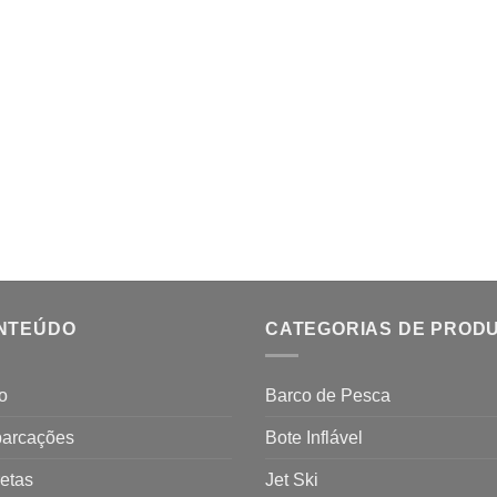
NTEÚDO
CATEGORIAS DE PROD
io
Barco de Pesca
arcações
Bote Inflável
etas
Jet Ski