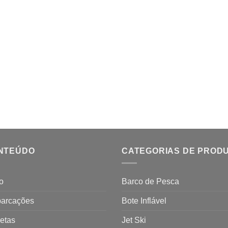
NTEÚDO
CATEGORIAS DE PROD
io
Barco de Pesca
arcações
Bote Inflável
etas
Jet Ski