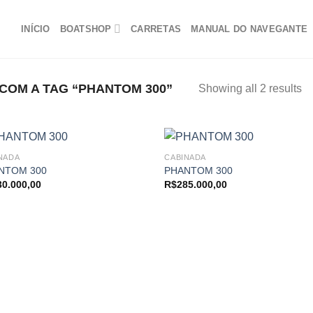
INÍCIO
BOATSHOP
CARRETAS
MANUAL DO NAVEGANTE
OM A TAG “PHANTOM 300”
Showing all 2 results
NADA
CABINADA
NTOM 300
PHANTOM 300
30.000,00
R$
285.000,00
Adicionar
Adici
aos
ao
meus
me
favoritos
favor