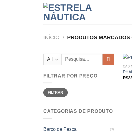
Skip
to
content
INÍCIO
/
PRODUTOS MARCADOS C
Pesquisar
por:
CABI
PHA
FILTRAR POR PREÇO
R$
3
Preço
Preço
FILTRAR
mínimo
máximo
CATEGORIAS DE PRODUTO
Barco de Pesca
(3)