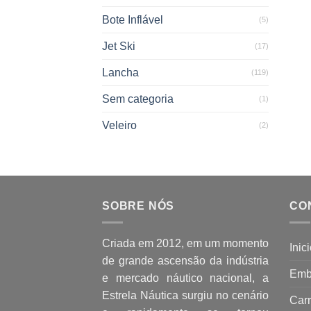
Bote Inflável
(5)
Jet Ski
(17)
Lancha
(119)
Sem categoria
(1)
Veleiro
(2)
SOBRE NÓS
CO
Criada em 2012, em um momento
Inic
de grande ascensão da indústria
Emb
e mercado náutico nacional, a
Estrela Náutica surgiu no cenário
Carr