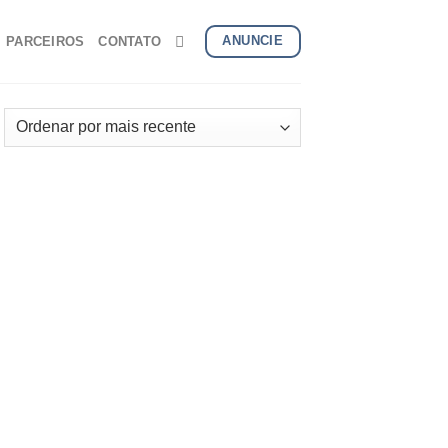
ANUNCIE
PARCEIROS
CONTATO
onar
s
us
itos