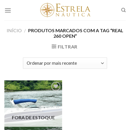
Skip
to
content
INÍCIO
/
PRODUTOS MARCADOS COM A TAG “REAL
260 OPEN”
FILTRAR
Adicionar
aos meus
favoritos
FORA DE ESTOQUE