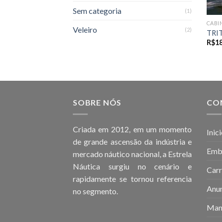
Sem categoria
(1)
CABI
Veleiro
(2)
TRI
R$
18
SOBRE NÓS
CO
Criada em 2012, em um momento
Inic
de grande ascensão da indústria e
Emb
mercado náutico nacional, a Estrela
Náutica surgiu no cenário e
Carr
rapidamente se tornou referencia
Anun
no segmento.
Man