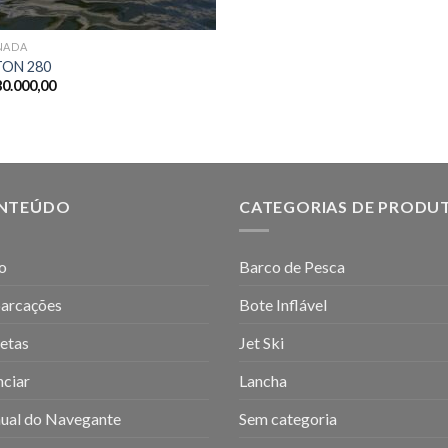
NADA
TON 280
0.000,00
NTEÚDO
CATEGORIAS DE PRODU
io
Barco de Pesca
arcações
Bote Inflável
etas
Jet Ski
ciar
Lancha
ual do Navegante
Sem categoria