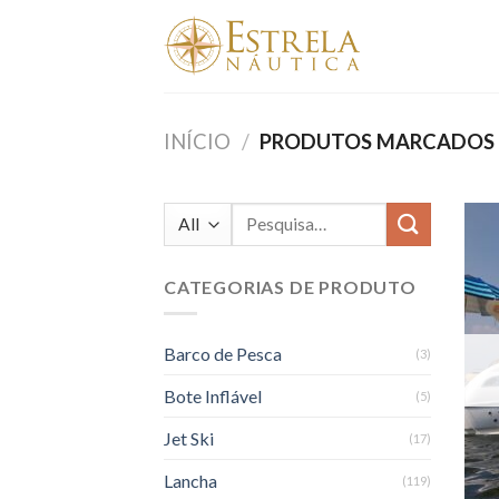
Skip
to
content
INÍCIO
/
PRODUTOS MARCADOS C
Pesquisar
por:
CATEGORIAS DE PRODUTO
Barco de Pesca
(3)
Bote Inflável
(5)
Jet Ski
(17)
Lancha
(119)