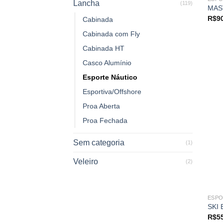
Lancha
(119)
MAS
R$
9
Cabinada
Cabinada com Fly
Cabinada HT
Casco Alumínio
Esporte Náutico
Esportiva/Offshore
Proa Aberta
Proa Fechada
Sem categoria
(1)
Veleiro
(2)
ESPO
SKI 
R$
5