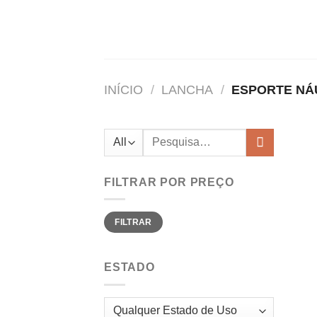
Skip
to
content
INÍCIO
/
LANCHA
/
ESPORTE NÁ
Pesquisar
por:
FILTRAR POR PREÇO
Preço
Preço
FILTRAR
mínimo
máximo
ESTADO