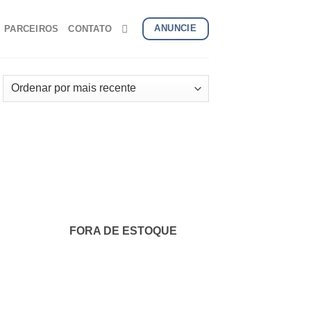
ANUNCIE
PARCEIROS
CONTATO
onar
Adicionar
s
aos
us
meus
itos
favoritos
FORA DE ESTOQUE