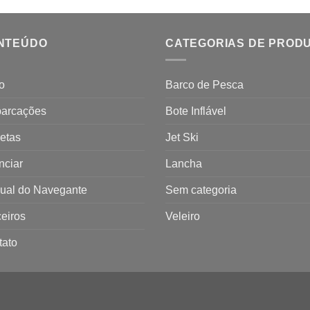
NTEÚDO
CATEGORIAS DE PROD
io
Barco de Pesca
arcações
Bote Inflável
etas
Jet Ski
nciar
Lancha
ual do Navegante
Sem categoria
eiros
Veleiro
tato