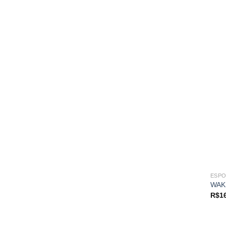
ESPO
WAK
R$
1