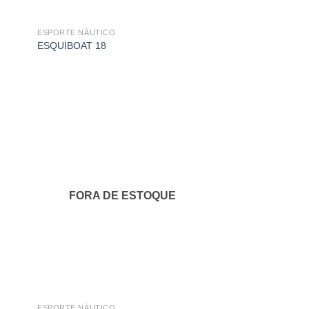
ESPORTE NÁUTICO
ESQUIBOAT 18
onar
Adicionar
s
aos
us
meus
itos
favoritos
FORA DE ESTOQUE
ESPORTE NÁUTICO