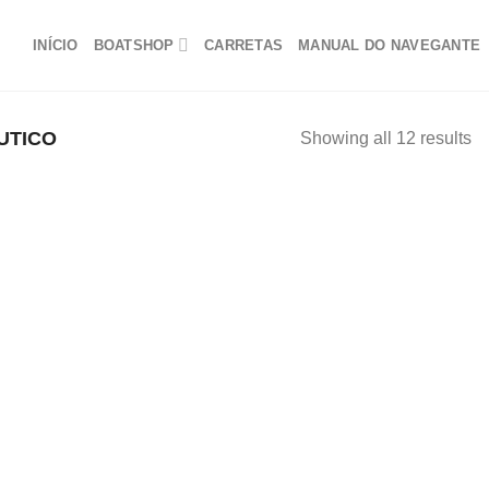
INÍCIO
BOATSHOP
CARRETAS
MANUAL DO NAVEGANTE
UTICO
Showing all 12 results
Adicionar
Adici
aos
ao
meus
me
favoritos
favor