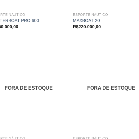
RTE NÁUTICO
ESPORTE NÁUTICO
TERBOAT PRO 600
MAXBOAT 20
50.000,00
R$
220.000,00
Adicionar
Adici
aos
ao
meus
me
favoritos
favor
FORA DE ESTOQUE
FORA DE ESTOQUE
RTE NÁUTICO
ESPORTE NÁUTICO