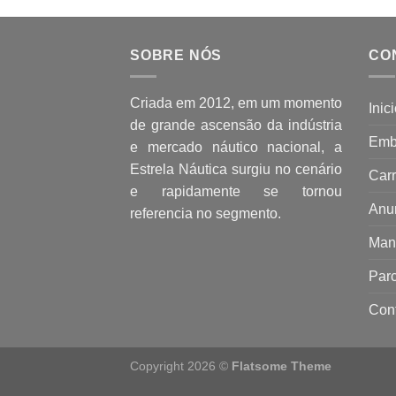
SOBRE NÓS
CO
Criada em 2012, em um momento
Inic
de grande ascensão da indústria
Emb
e mercado náutico nacional, a
Estrela Náutica surgiu no cenário
Carr
e rapidamente se tornou
Anu
referencia no segmento.
Man
Parc
Con
Copyright 2026 ©
Flatsome Theme