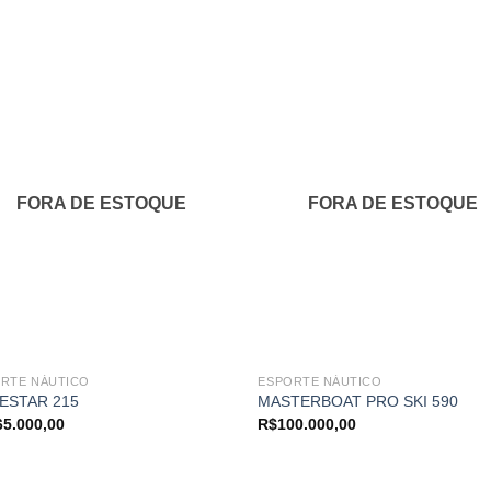
Adicionar
Adici
aos
ao
meus
me
favoritos
favor
FORA DE ESTOQUE
FORA DE ESTOQUE
RTE NÁUTICO
ESPORTE NÁUTICO
ESTAR 215
MASTERBOAT PRO SKI 590
65.000,00
R$
100.000,00