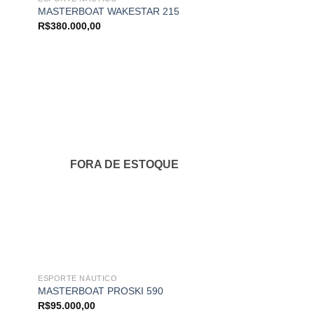
MASTERBOAT WAKESTAR 215
R$
380.000,00
onar
Adicionar
s
aos
us
meus
itos
favoritos
FORA DE ESTOQUE
ESPORTE NÁUTICO
MASTERBOAT PROSKI 590
R$
95.000,00