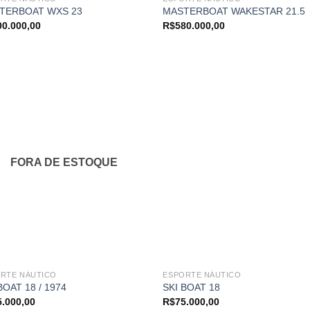
TERBOAT WXS 23
MASTERBOAT WAKESTAR 21.5
00.000,00
R$
580.000,00
Adicionar
Adici
aos
ao
meus
me
favoritos
favor
FORA DE ESTOQUE
RTE NÁUTICO
ESPORTE NÁUTICO
BOAT 18 / 1974
SKI BOAT 18
5.000,00
R$
75.000,00