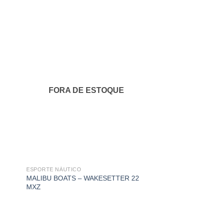
onar
Adicionar
s
aos
us
meus
itos
favoritos
FORA DE ESTOQUE
ESPORTE NÁUTICO
MALIBU BOATS – WAKESETTER 22
MXZ