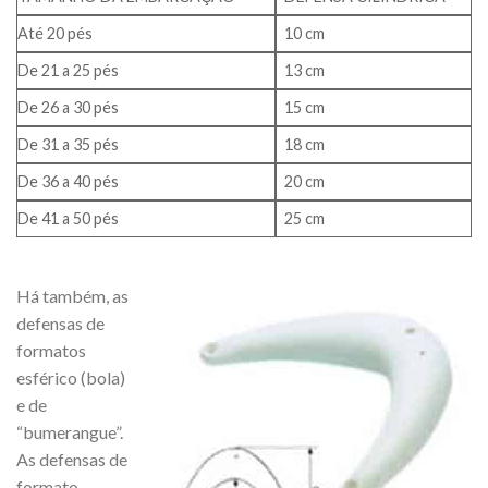
Até 20 pés
10 cm
De 21 a 25 pés
13 cm
De 26 a 30 pés
15 cm
De 31 a 35 pés
18 cm
De 36 a 40 pés
20 cm
De 41 a 50 pés
25 cm
Há também, as
defensas de
formatos
esférico (bola)
e de
“bumerangue”.
As defensas de
formato