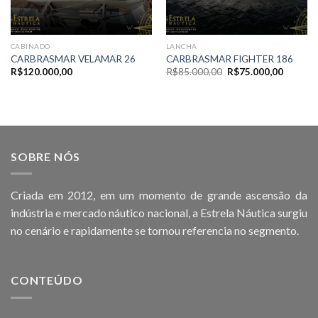
CABINADO
LANCHA
CARBRASMAR VELAMAR 26
CARBRASMAR FIGHTER 186
O
O
R$
120.000,00
R$
85.000,00
R$
75.000,00
preço
preço
original
atual
era:
é:
R$85.000,00.
R$75.00
SOBRE NÓS
Criada em 2012, em um momento de grande ascensão da
indústria e mercado náutico nacional, a Estrela Náutica surgiu
no cenário e rapidamente se tornou referencia no segmento.
CONTEÚDO