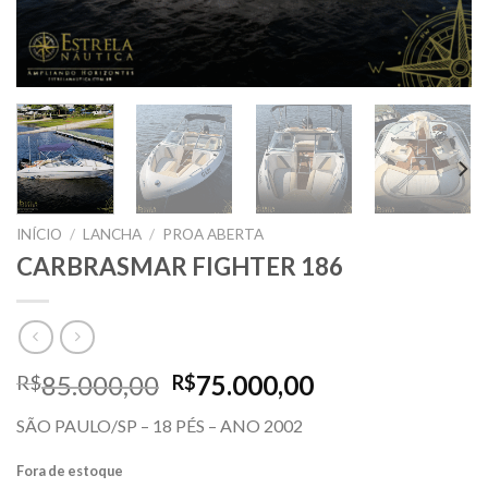
INÍCIO
/
LANCHA
/
PROA ABERTA
CARBRASMAR FIGHTER 186
O
O
85.000,00
75.000,00
R$
R$
preço
preço
SÃO PAULO/SP – 18 PÉS – ANO 2002
original
atual
era:
é:
Fora de estoque