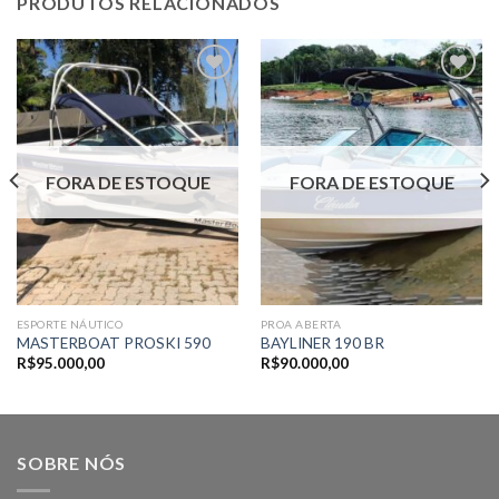
PRODUTOS RELACIONADOS
Adicionar
Adicionar
aos meus
aos meus
favoritos
favoritos
FORA DE ESTOQUE
FORA DE ESTOQUE
ESPORTE NÁUTICO
PROA ABERTA
MASTERBOAT PROSKI 590
BAYLINER 190 BR
R$
95.000,00
R$
90.000,00
SOBRE NÓS