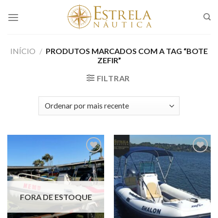
Skip
to
content
INÍCIO
/
PRODUTOS MARCADOS COM A TAG “BOTE
ZEFIR”
FILTRAR
Adicionar
Adicionar
aos meus
aos meus
favoritos
favoritos
FORA DE ESTOQUE