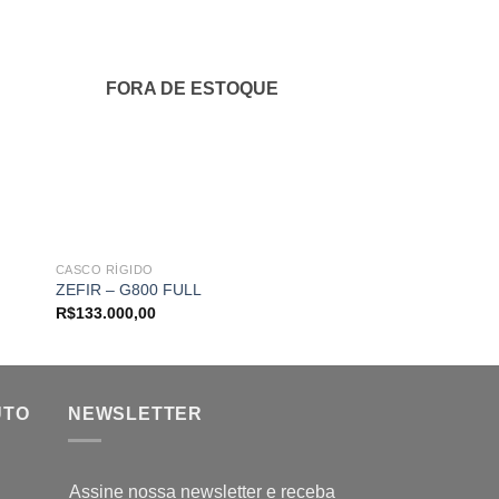
nar
Adicionar
aos
s
meus
tos
favoritos
FORA DE ESTOQUE
FORA DE 
CASCO RÍGIDO
BOTE INFLÁVEL
ZEFIR – G800 FULL
BOTE P7
R$
133.000,00
R$
264.000,00
UTO
NEWSLETTER
Assine nossa newsletter e receba