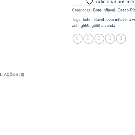
Adicionar aos meu
Categorias:
Bote Inflável
,
Casco Rí
Tags:
bote inflável
,
bote inflável a 
zefir g660
,
g660 a venda
LIAÇÕES (0)