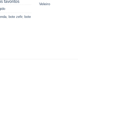
s favoritos
Veleiro
gido
venda
,
bote zefir
,
bote