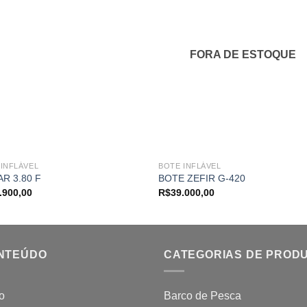
Adicionar
Adicio
aos
aos
meus
meu
favoritos
favori
FORA DE ESTOQUE
 INFLÁVEL
BOTE INFLÁVEL
R 3.80 F
BOTE ZEFIR G-420
.900,00
R$
39.000,00
NTEÚDO
CATEGORIAS DE PROD
io
Barco de Pesca