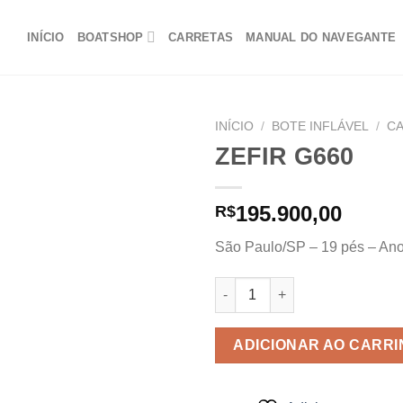
INÍCIO
BOATSHOP
CARRETAS
MANUAL DO NAVEGANTE
INÍCIO
/
BOTE INFLÁVEL
/
CA
ZEFIR G660
Adicionar
195.900,00
R$
aos
meus
São Paulo/SP – 19 pés – An
favoritos
ZEFIR G660 quantidade
ADICIONAR AO CARR