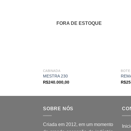
Adicionar
aos
meus
favoritos
FORA DE ESTOQUE
CABINADA
BOTE
MESTRA 230
REMA
R$
240.000,00
R$
25
SOBRE NÓS
CO
Criada em 2012, em um momento
Inic