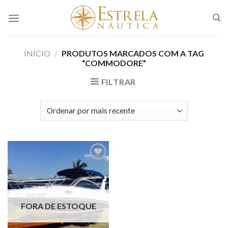
Skip
to
content
INÍCIO
/
PRODUTOS MARCADOS COM A TAG
“COMMODORE”
FILTRAR
Adicionar
aos meus
favoritos
FORA DE ESTOQUE