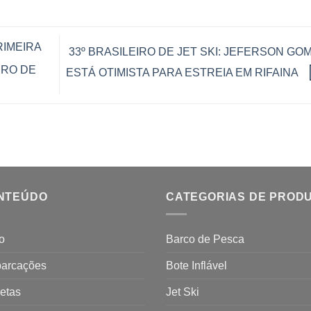
RIMEIRA
33º BRASILEIRO DE JET SKI: JEFERSON GO
IRO DE
ESTÁ OTIMISTA PARA ESTREIA EM RIFAINA
NTEÚDO
CATEGORIAS DE PROD
io
Barco de Pesca
arcações
Bote Inflável
etas
Jet Ski