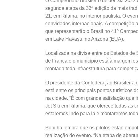
O Campeonato Brasileiro de Jet Ski 2022 /
segunda etapa da 33ª edição da mais trad
21, em Rifaina, no interior paulista. O ev
convidados internacionais. A competição a
que representarão o Brasil no 41º Campeo
em Lake Havasu, no Arizona (EUA).
Localizada na divisa entre os Estados de 
de Franca e o município está à margem e
montada toda infraestrutura para competiç
O presidente da Confederação Brasileira 
está entre os principais pontos turísticos 
na cidade. “É com grande satisfação que 
Jet Ski em Rifaina, que oferece todas as
estaremos indo para lá e montaremos toda 
Bonilha lembra que os pilotos estão empo
realização do evento. “Na etapa de abertu