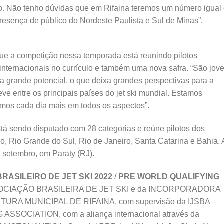
ção. Não tenho dúvidas que em Rifaina teremos um número igual
sença de público do Nordeste Paulista e Sul de Minas”,
 que a competição nessa temporada está reunindo pilotos
e internacionais no currículo e também uma nova safra. “São jov
a grande potencial, o que deixa grandes perspectivas para a
ve entre os principais países do jet ski mundial. Estamos
mos cada dia mais em todos os aspectos”.
tá sendo disputado com 28 categorias e reúne pilotos dos
, Rio Grande do Sul, Rio de Janeiro, Santa Catarina e Bahia. 
e setembro, em Paraty (RJ).
RASILEIRO DE JET SKI 2022
/
PRE WORLD QUALIFYING
ASSOCIAÇÃO BRASILEIRA DE JET SKI e da INCORPORADORA
EITURA MUNICIPAL DE RIFAINA, com supervisão da IJSBA –
OCIATION, com a aliança internacional através da