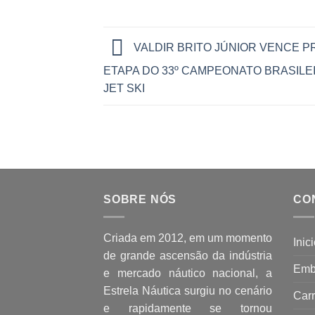
VALDIR BRITO JÚNIOR VENCE P
ETAPA DO 33º CAMPEONATO BRASILE
JET SKI
SOBRE NÓS
CO
Criada em 2012, em um momento
Inic
de grande ascensão da indústria
Emb
e mercado náutico nacional, a
Estrela Náutica surgiu no cenário
Carr
e rapidamente se tornou