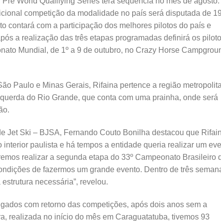
 Pre World Qualifying Series terá sequência no mês de agosto.
icional competição da modalidade no país será disputada de 1
ento contará com a participação dos melhores pilotos do país e
pós a realização das três etapas programadas definirá os pilot
nato Mundial, de 1º a 9 de outubro, no Crazy Horse Campgrou
São Paulo e Minas Gerais, Rifaina pertence a região metropolit
squerda do Rio Grande, que conta com uma prainha, onde será
ão.
de Jet Ski – BJSA, Fernando Couto Bonilha destacou que Rifai
do interior paulista e há tempos a entidade queria realizar um ev
iremos realizar a segunda etapa do 33º Campeonato Brasileiro 
 condições de fazermos um grande evento. Dentro de três seman
estrutura necessária”, revelou.
lgados com retorno das competições, após dois anos sem a
ra, realizada no início do mês em Caraguatatuba, tivemos 93