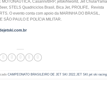
NAUTICA, Casarini/BRP, jetskiNworld, Jet Chula/Yama
 Beer, STELS Quadriciclos Brasil, Bica Jet, PROLIFE, Revista
PORTS. O evento conta com apoio da MARINHA DO BRASIL,
SÃO PAULO E POLÍCIA MILITAR.
dejetski.com.br
rcado
CAMPEONATO BRASILEIRO DE JET SKI 2022
,
JET SKI
,
jet ski racing