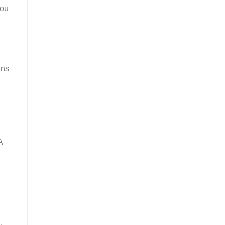
 ou
ens
A