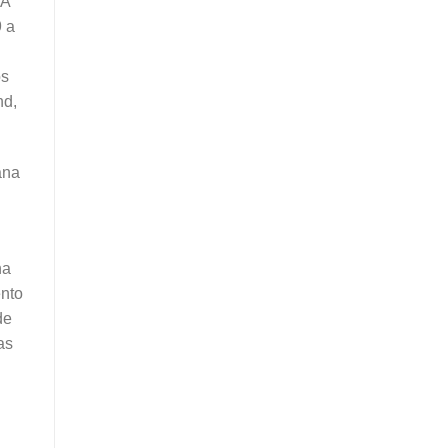
 A
9 a
os
nd,
ana
na
ento
de
as