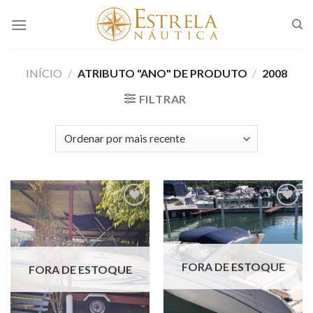
Skip
to
content
INÍCIO
/
ATRIBUTO "ANO" DE PRODUTO
/
2008
FILTRAR
Adicionar
Adicionar
aos meus
aos meus
favoritos
favoritos
FORA DE ESTOQUE
FORA DE ESTOQUE