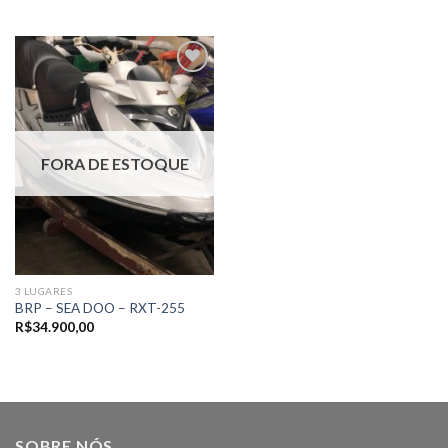
Adicionar
aos meus
favoritos
FORA DE ESTOQUE
3 LUGARES
BRP – SEA DOO – RXT-255
R$
34.900,00
SOBRE NÓS