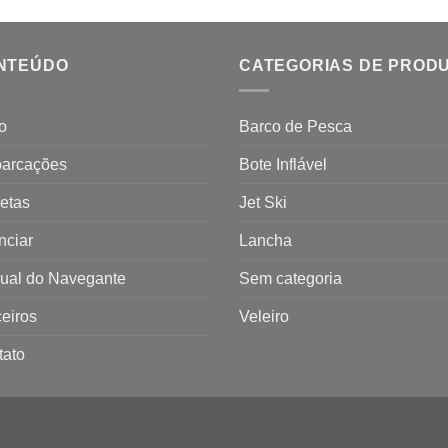
NTEÚDO
CATEGORIAS DE PROD
io
Barco de Pesca
arcações
Bote Inflável
etas
Jet Ski
nciar
Lancha
ual do Navegante
Sem categoria
eiros
Veleiro
tato