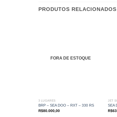
PRODUTOS RELACIONADOS
Adicionar
aos
meus
favoritos
FORA DE ESTOQUE
3 LUGARES
JET S
BRP – SEA DOO – RXT – 330 RS
SEA 
R$
80.000,00
R$
63