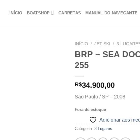
INÍCIO
BOATSHOP
CARRETAS
MANUAL DO NAVEGANTE
INÍCIO
/
JET SKI
/
3 LUGARE
BRP – SEA DOO
255
Adicionar
aos
meus
34.900,00
R$
favoritos
São Paulo / SP – 2008
Fora de estoque
Adicionar aos meu
Categoria:
3 Lugares