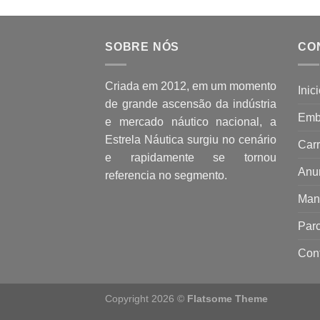
SOBRE NÓS
CO
Criada em 2012, em um momento
Inic
de grande ascensão da indústria
Emb
e mercado náutico nacional, a
Estrela Náutica surgiu no cenário
Carr
e rapidamente se tornou
Anu
referencia no segmento.
Man
Parc
Con
Copyright 2026 ©
Flatsome Theme