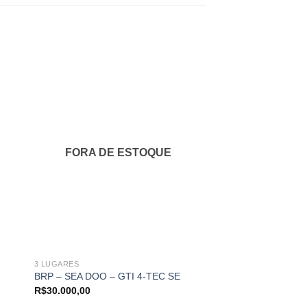
nar
Adicionar
aos
s
meus
tos
favoritos
FORA DE ESTOQUE
FORA DE 
3 LUGARES
JET SKI
BRP – SEA DOO – GTI 4-TEC SE
SEA DOO GTI 170 
R$
30.000,00
R$
112.000,00