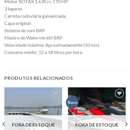
Motor ROTAX 1.630 cc 170 HP
3 lugares
Carreta rodoviária galvanizada
Capa original
Sistema de som BRP
Mastro de Wake retrátil BRP
Velocidade máxima: Aproximadamente (50 nós)
Consumo médio: 12 a 18 litros por hora
PRODUTOS RELACIONADOS
Novo
Adicionar
Adicionar
aos meus
aos meus
favoritos
favoritos
FORA DE ESTOQUE
FORA DE ESTOQUE