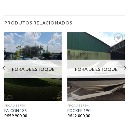
PRODUTOS RELACIONADOS
Adicionar
Adicionar
aos meus
aos meus
favoritos
favoritos
FORA DE ESTOQUE
FORA DE ESTOQUE
PROA ABERTA
PROA ABERTA
FALCON 186
FOCKER 190
R$
59.900,00
R$
42.000,00