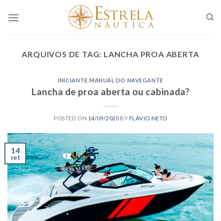
Skip
to
content
ARQUIVOS DE TAG:
LANCHA PROA ABERTA
INICIANTE
,
MANUAL DO NAVEGANTE
Lancha de proa aberta ou cabinada?
POSTED ON
14/09/2020
BY
FLÁVIO NETO
14
set