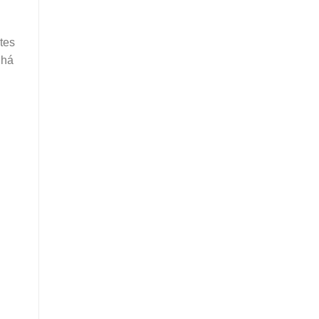
tes
 há