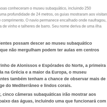
ssoas conheceram o museu subaquático, incluindo 250
uma profundidade de 24 metros, os guias mostraram aos visitan
 de comprimento. O navio permanece encalhado onde naufragou,
 de vinho e talheres de barro. Seu nome deriva de uma ilha
rientes possam descer ao museu subaquático
 que não mergulham podem ter aulas em centros
inho de Alonissos e Espórades do Norte, a primeira
da na Grécia e a maior da Europa, o museu
tantes também tenham a chance de observar mais de
e do Mediterrâneo e lindos corais.
, cinco câmeras subaquáticas irão mostrar aos
ebaixo das águas, incluindo uma que funcionará com