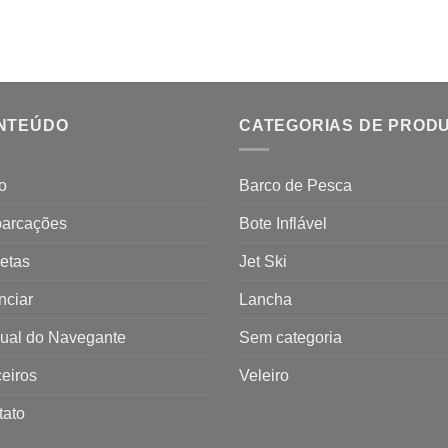
NTEÚDO
CATEGORIAS DE PROD
io
Barco de Pesca
arcações
Bote Inflável
etas
Jet Ski
nciar
Lancha
ual do Navegante
Sem categoria
eiros
Veleiro
tato