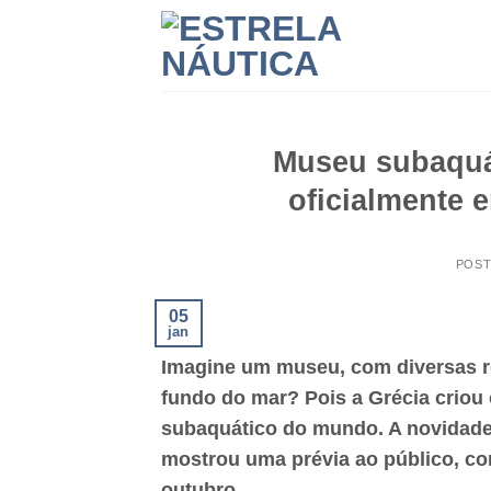
Skip
to
content
Museu subaquát
oficialmente 
POS
05
jan
Imagine um museu, com diversas r
fundo do mar? Pois a Grécia criou 
subaquático do mundo. A novidade, 
mostrou uma prévia ao público, co
outubro.